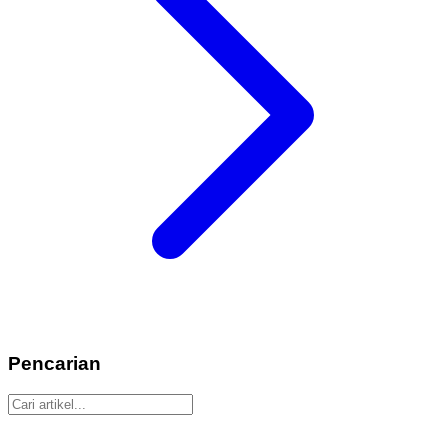
Pencarian