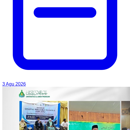
3 Agu 2026