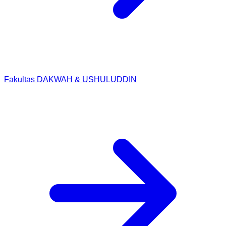
Fakultas DAKWAH & USHULUDDIN