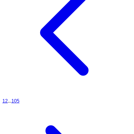
1
2
...
105