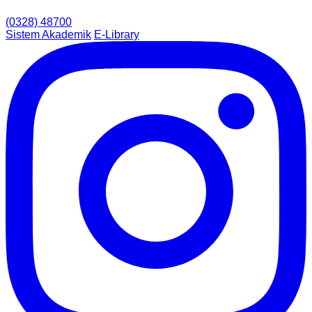
(0328) 48700
Sistem Akademik
E-Library