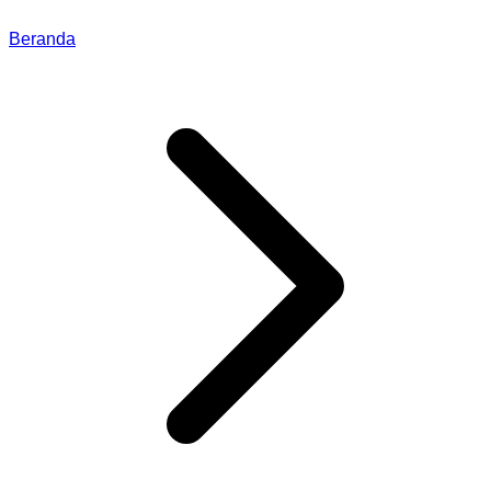
Beranda