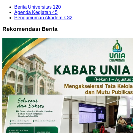
Berita Universitas
120
Agenda Kegiatan
45
Pengumuman Akademik
32
Rekomendasi Berita