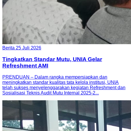
Berita
25 Juli 2026
Tingkatkan Standar Mutu, UNIA Gelar
Refreshment AMI
PRENDUAN – Dalam rangka mempersiapkan dan
meningkatkan standar kualitas tata kelola institusi, UNIA
telah sukses menyelenggarakan kegiatan Refreshment dan
Sosialisasi Teknis Audit Mutu Internal 2025-2...