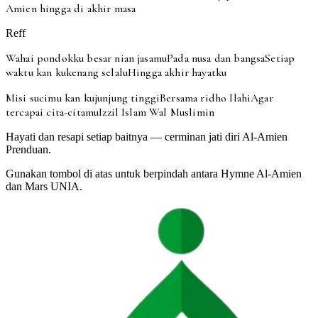
Amien hingga di akhir masa
Reff
Wahai pondokku besar nian jasamu
Pada nusa dan bangsa
Setiap
waktu kan kukenang selalu
Hingga akhir hayatku
Misi sucimu kan kujunjung tinggi
Bersama ridho Ilahi
Agar
tercapai cita-citamu
Izzil Islam Wal Muslimin
Hayati dan resapi setiap baitnya — cerminan jati diri Al-Amien
Prenduan.
Gunakan tombol di atas untuk berpindah antara
Hymne Al-Amien
dan
Mars UNIA
.