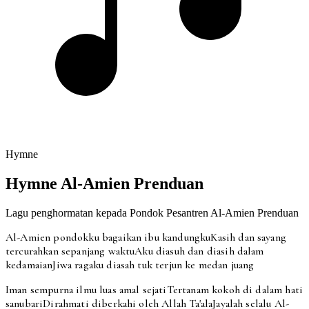
Hymne
Hymne Al-Amien Prenduan
Lagu penghormatan kepada Pondok Pesantren Al-Amien Prenduan
Al-Amien pondokku bagaikan ibu kandungku
Kasih dan sayang
tercurahkan sepanjang waktu
Aku diasuh dan diasih dalam
kedamaian
Jiwa ragaku diasah tuk terjun ke medan juang
Iman sempurna ilmu luas amal sejati
Tertanam kokoh di dalam hati
sanubari
Dirahmati diberkahi oleh Allah Ta'ala
Jayalah selalu Al-