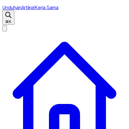
Unduhan
Artikel
Kerja Sama
⌘K