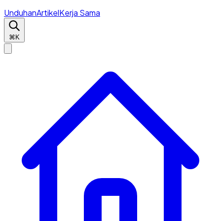
Unduhan
Artikel
Kerja Sama
⌘K