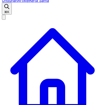
Unduhan
Artikel
Kerja Sama
⌘K