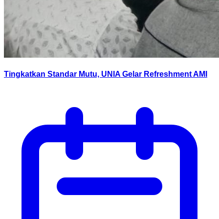
Tingkatkan Standar Mutu, UNIA Gelar Refreshment AMI