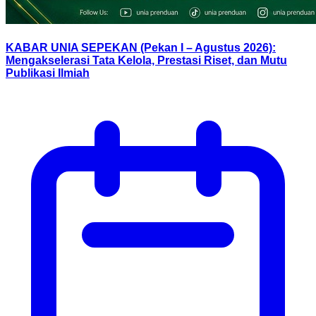
KABAR UNIA SEPEKAN (Pekan I – Agustus 2026):
Mengakselerasi Tata Kelola, Prestasi Riset, dan Mutu
Publikasi Ilmiah